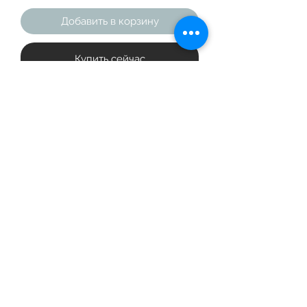
Добавить в корзину
Купить сейчас
This six-panel trucker cap with a 
mesh back will be a comfy and 
classic choice for a perfect day in the 
• Structured, mid-profile, six-panel 
©2019 The Badminton Collective